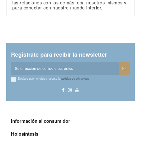
las relaciones con los demás, con nosotros mismos y
para conectar con nuestro mundo interior.
Sin valoraciones
Escribe una valoración
Terapia
Agresividad
Referencia
VCC
En stock
1000 Artículos
Regístrate para recibir la newsletter
Declaro que he leído y acepto la
política de privacidad
Información al consumidor
Holosíntesis