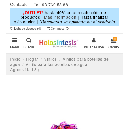
Contacto
Tel: 93 769 58 88
¡OUTLET!
hasta
40%
en una selección de
productos |
Más información
| Hasta finalizar
existencias |
*Descuento ya aplicado en el producto
Lista de deseos (
0
)
Comparar (
0
)
0
Menú
Buscar
Iniciar sesión
Carrito
Inicio
Hogar
Vinilos
Vinilos para botellas de
agua
Vinilo para las botellas de agua
Agresividad 3q