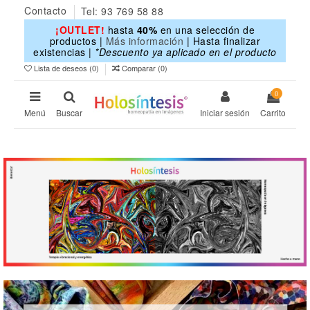
Contacto
Tel: 93 769 58 88
¡OUTLET!
hasta
40%
en una selección de
productos |
Más información
| Hasta finalizar
existencias |
*Descuento ya aplicado en el producto
Lista de deseos (
0
)
Comparar (
0
)
0
Menú
Buscar
Iniciar sesión
Carrito