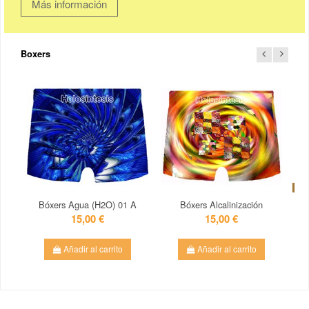
Más información
Boxers
No h
Bóxers Agua (H2O) 01 A
Bóxers Alcalinización
Bó
15,00 €
15,00 €
Añadir al carrito
Añadir al carrito