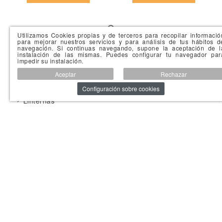
Utilizamos Cookies propias y de terceros para recopilar informació
para mejorar nuestros servicios y para análisis de tus hábitos d
navegación. Si continuas navegando, supone la aceptación de l
instalación de las mismas. Puedes configurar tu navegador par
impedir su instalación.
Aceptar
Rechazar
Configuración sobre cookies
Holopuntos Base de base
Holopuntos Bienestar
6,00 €
6,00 €
Añadir al carrito
Añadir al carrito