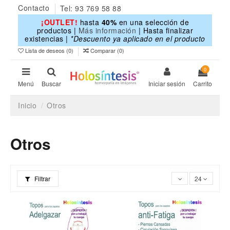
Contacto
Tel: 93 769 58 88
¡OUTLET!
hasta
40%
en una selección de
productos |
Más información
| Hasta finalizar
existencias |
*Descuento ya aplicado en el producto
Lista de deseos (
0
)
Comparar (
0
)
0
Menú
Buscar
Iniciar sesión
Carrito
Inicio
Otros
Otros
Filtrar
24