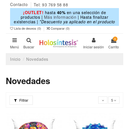
Contacto
Tel: 93 769 58 88
¡OUTLET!
hasta
40%
en una selección de
productos |
Más información
| Hasta finalizar
existencias |
*Descuento ya aplicado en el producto
Lista de deseos (
0
)
Comparar (
0
)
0
Menú
Buscar
Iniciar sesión
Carrito
Inicio
Novedades
Novedades
Filtrar
5