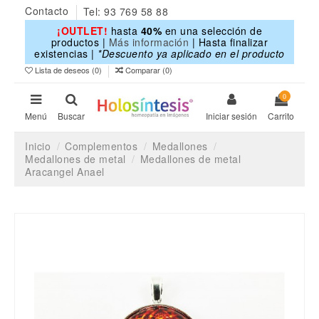
Contacto
Tel: 93 769 58 88
¡OUTLET!
hasta
40%
en una selección de
productos |
Más información
| Hasta finalizar
existencias |
*Descuento ya aplicado en el producto
Lista de deseos (
0
)
Comparar (
0
)
0
Menú
Buscar
Iniciar sesión
Carrito
Inicio
Complementos
Medallones
Medallones de metal
Medallones de metal
Aracangel Anael