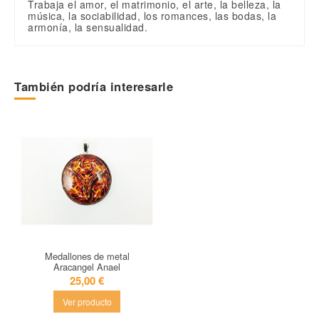
Trabaja el amor, el matrimonio, el arte, la belleza, la
música, la sociabilidad, los romances, las bodas, la
armonía, la sensualidad.
Sin valoraciones
Escribe una valoración
Terapia
Arcángel Anael
Referencia
BIT
También podría interesarle
En stock
999 Artículos
Medallones de metal
Aracangel Anael
25,00 €
Ver producto