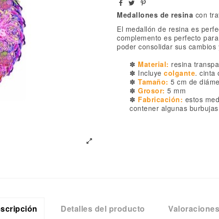
Medallones de resina
con tr
El medallón de resina es perfec
complemento es perfecto para 
poder consolidar sus cambios y
✽
Material:
resina transpa
✽ Incluye
colgante
. cinta
✽
Tamaño:
5 cm de diáme
✽
Grosor:
5 mm
✽
Fabricación:
estos med
contener algunas burbujas
scripción
Detalles del producto
Valoracione