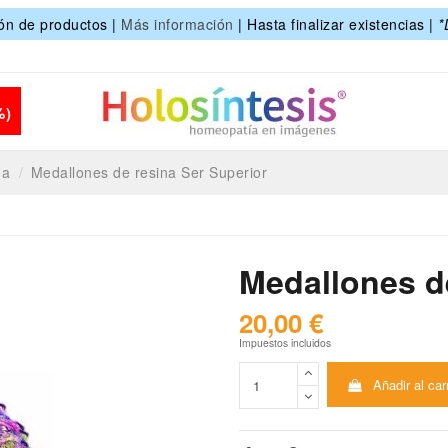
ón de productos |
Más información
| Hasta finalizar existencias |
*
%)
na
Medallones de resina Ser Superior
Medallones de
20,00 €
Impuestos incluidos
Añadir al car