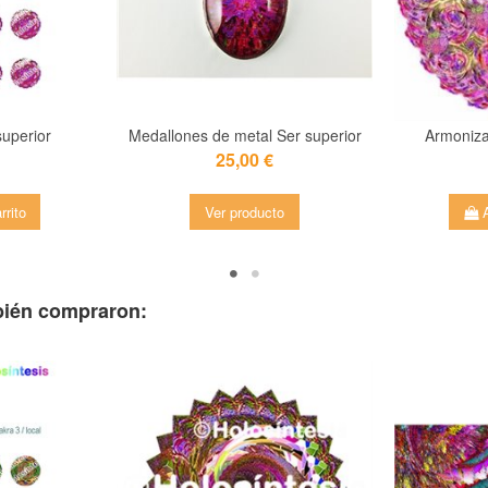
uperior
Medallones de metal Ser superior
Armoniza
25,00 €
rrito
Ver producto
A
mbién compraron: