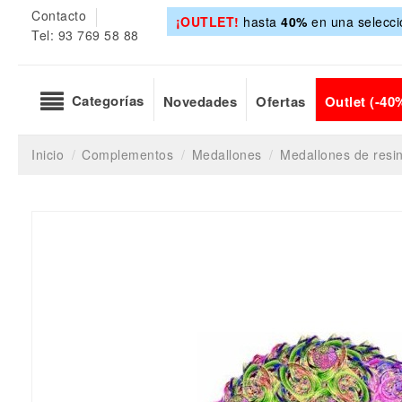
Contacto
¡OUTLET!
hasta
40%
en una selecci
Tel: 93 769 58 88
Categorías
Novedades
Ofertas
Outlet (-40
Inicio
Complementos
Medallones
Medallones de resi