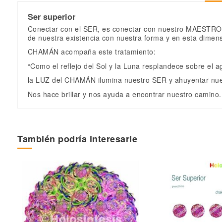
Ser superior
Conectar con el SER, es conectar con nuestro MAESTRO, 
de nuestra existencia con nuestra forma y en esta dimen
CHAMÁN acompaña este tratamiento:
“Como el reflejo del Sol y la Luna resplandece sobre el a
la LUZ del CHAMÁN ilumina nuestro SER y ahuyentar nue
Nos hace brillar y nos ayuda a encontrar nuestro camino.
Sin valoraciones
Terapia
Referencia
M
También podría interesarle
En stock
998 Artículos