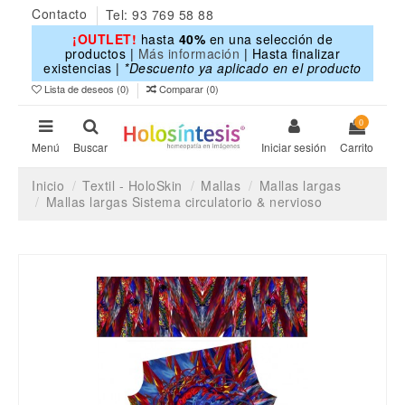
Contacto
Tel: 93 769 58 88
¡OUTLET!
hasta
40%
en una selección de
productos |
Más información
| Hasta finalizar
existencias |
*Descuento ya aplicado en el producto
Lista de deseos (
0
)
Comparar (
0
)
0
Menú
Buscar
Iniciar sesión
Carrito
Inicio
Textil - HoloSkin
Mallas
Mallas largas
Mallas largas Sistema circulatorio & nervioso