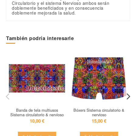
Circulatorio y el sistema Nervioso ambos serán
doblemente beneficiados y en consecuencia
doblemente mejorada la salud.
Sin valoraciones
Escribe una valoración
Terapia
Sistema circulatorio & nervioso
En stock
1000 Artículos
También podría interesarle
Banda de tela multiusos
Bóxers Sistema circulatorio &
Sistema circulatorio & nervioso
nervioso
10,00 €
15,00 €