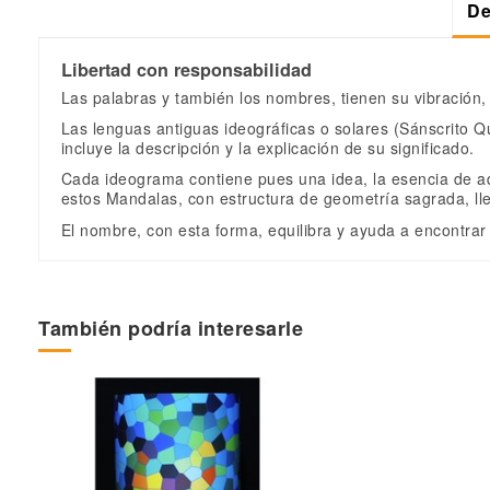
De
Libertad con responsabilidad
Las palabras y también los nombres, tienen su vibración,
Las lenguas antiguas ideográficas o solares (Sánscrito 
incluye la descripción y la explicación de su significado.
Cada ideograma contiene pues una idea, la esencia de a
estos Mandalas, con estructura de geometría sagrada, ll
El nombre, con esta forma, equilibra y ayuda a encontrar 
Sin valoraciones
Tamaño
Terapia
También podría interesarle
Referencia
LPÑ
En stock
1 Artículo