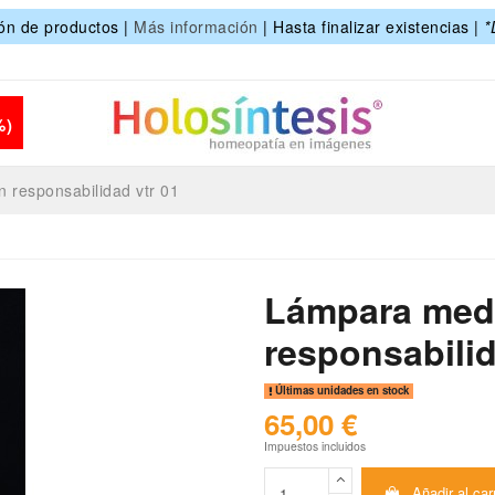
ón de productos |
Más información
| Hasta finalizar existencias |
*
%)
 responsabilidad vtr 01
Lámpara medi
responsabilid
Últimas unidades en stock
65,00 €
Impuestos incluidos
Añadir al car