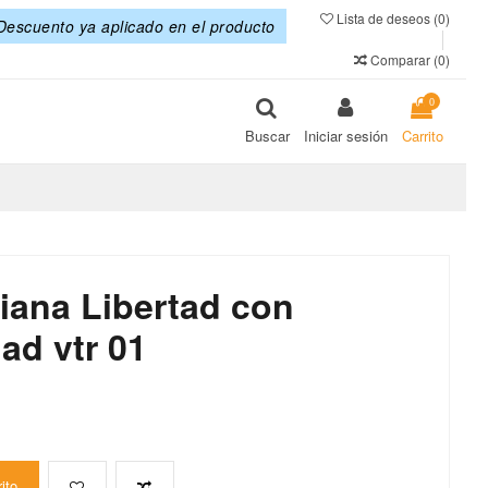
Lista de deseos (
0
)
Descuento ya aplicado en el producto
Comparar (
0
)
0
Buscar
Iniciar sesión
Carrito
ana Libertad con
ad vtr 01
rito