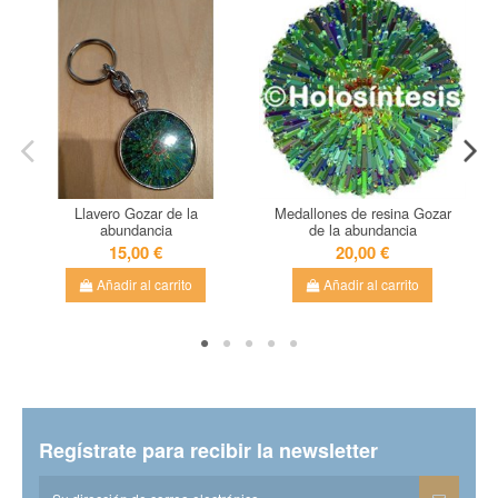
En stock
1 Artículo
N
Llavero Gozar de la
Medallones de resina Gozar
abundancia
de la abundancia
15,00 €
20,00 €
Añadir al carrito
Añadir al carrito
Regístrate para recibir la newsletter