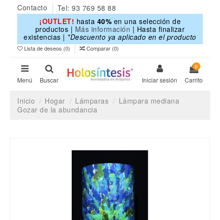
Contacto
Tel: 93 769 58 88
¡OUTLET!
hasta
40%
en una selección de
productos |
Más información
| Hasta finalizar
existencias |
*Descuento ya aplicado en el producto
Lista de deseos (
0
)
Comparar (
0
)
0
Menú
Buscar
Iniciar sesión
Carrito
Inicio
Hogar
Lámparas
Lámpara mediana
Gozar de la abundancia