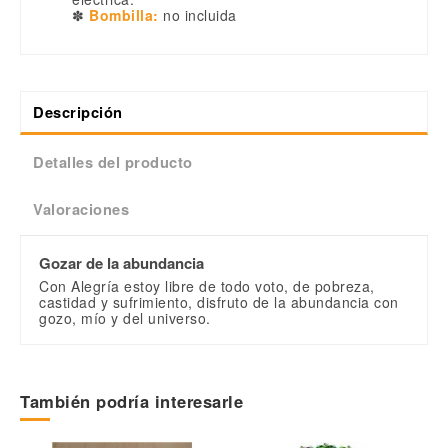
✽
Bombilla:
no incluida
Descripción
Detalles del producto
Valoraciones
Gozar de la abundancia
Con Alegría estoy libre de todo voto, de pobreza,
castidad y sufrimiento, disfruto de la abundancia con
gozo, mío y del universo.
Sin valoraciones
Escribe una valoración
Tamaño
Mediana
Color predominante
Azul y verde
También podría interesarle
Terapia
Gozar de la abundancia
Referencia
LPÑ