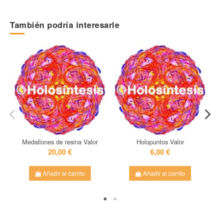
Referencia
LF
También podría interesarle
En stock
50 Artículos
Medallones de resina Valor
Holopuntos Valor
20,00 €
6,00 €
Añadir al carrito
Añadir al carrito