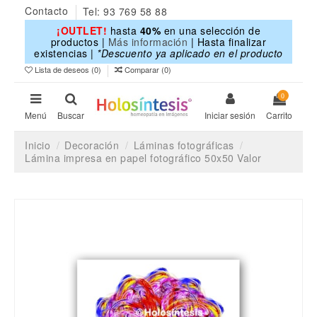
Contacto
Tel: 93 769 58 88
¡OUTLET!
hasta
40%
en una selección de
productos |
Más información
| Hasta finalizar
existencias |
*Descuento ya aplicado en el producto
Lista de deseos (
0
)
Comparar (
0
)
0
Menú
Buscar
Iniciar sesión
Carrito
Inicio
Decoración
Láminas fotográficas
Lámina impresa en papel fotográfico 50x50 Valor