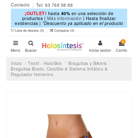
Contacto
Tel: 93 769 58 88
¡OUTLET!
hasta
40%
en una selección de
productos |
Más información
| Hasta finalizar
existencias |
*Descuento ya aplicado en el producto
Lista de deseos (
0
)
Comparar (
0
)
0
Menú
Buscar
Iniciar sesión
Carrito
Inicio
Textil - HoloSkin
Braguitas y Bikinis
Braguitas Busto, Celulitis & Sistema linfático &
Regulador femenino