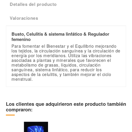
Detalles del producto
Valoraciones
Busto, Celulitis & sistema linfático & Regulador
femenino
Para fomentar el Bienestar y el Equilibrio mejorando
los tejidos, la circulación sanguínea y la circulación de
energía por los meridianos. Utiliza las vibraciones
asociadas a plantas y minerales que favorecen el
metabolismo de grasas, líquidos, circulación
sanguínea, sistema linfático, para reducir los
aspectos de la celulitis, y también mejorar el ciclo
menstrual.
Sin valoraciones
Escribe una valoración
Terapia
Busto
Celulitis & sistema linfático
Regulador femenino
Los clientes que adquirieron este producto también
compraron:
Referencia
BR
En stock
1 Artículos