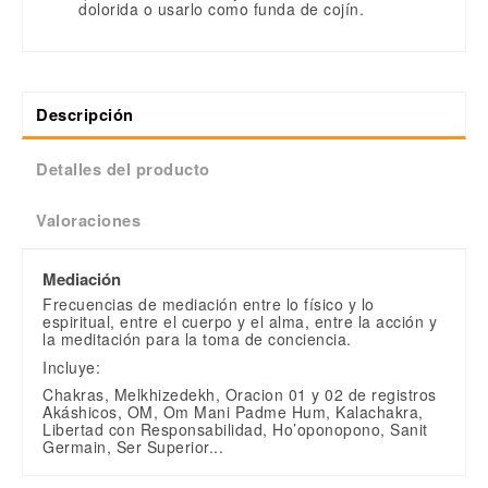
dolorida o usarlo como funda de cojín.
Descripción
Detalles del producto
Valoraciones
Mediación
Frecuencias de mediación entre lo físico y lo
espiritual, entre el cuerpo y el alma, entre la acción y
la meditación para la toma de conciencia.
Incluye:
Chakras, Melkhizedekh, Oracion 01 y 02 de registros
Akáshicos, OM, Om Mani Padme Hum, Kalachakra,
Libertad con Responsabilidad, Ho’oponopono, Sanit
Germain, Ser Superior...
Sin valoraciones
Escribe una valoración
Terapia
Mediación