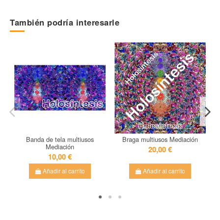
Referencia
NT
También podría interesarle
En stock
1000 Artículos
Banda de tela multiusos
Braga multiusos Mediación
Mediación
20,00 €
10,00 €
Añadir al carrito
Añadir al carrito